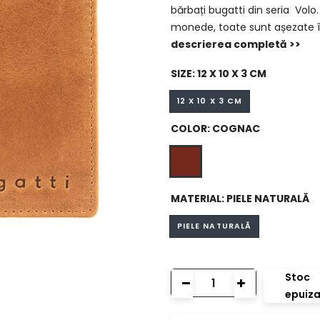
bărbați bugatti din seria Vo
monede, toate sunt așezate în
descrierea completă >>
SIZE:
12 X 10 X 3 CM
12 X 10 X 3 CM
COLOR:
COGNAC
MATERIAL:
PIELE NATURALĂ
PIELE NATURALĂ
Stoc
epuiza