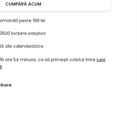
CUMPĂRĂ ACUM
comandă peste 199 lei
 3500 lockere easybox
4 zile calendaristice
16 ore 54 minute
, ca să primești coletul între
Luni,
6
ebare