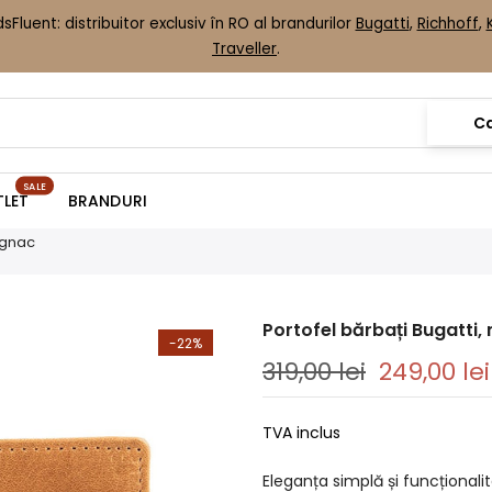
sFluent: distribuitor exclusiv în RO al brandurilor
Bugatti
,
Richhoff
,
Traveller
.
C
SALE
LET
BRANDURI
ognac
Portofel bărbați Bugatti
-22%
319,00 lei
249,00 lei
TVA inclus
Eleganța simplă și funcționali