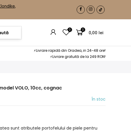
Klondike
,
0
0
aută
0,00 lei
⚡Livrare rapidă din Oradea, in 24-48 ore!
⚡Livrare gratuită de la 249 RON!
, model VOLO, 10cc, cognac
În stoc
tatea sunt atributele portofelului de piele pentru