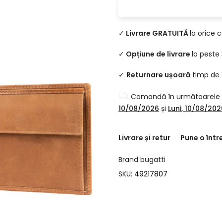
✓
Livrare GRATUITĂ
la orice 
✓
Opțiune de livrare
la peste
✓
Returnare ușoară
timp de 1
Comandă în următoarele
10/08/2026
și
Luni, 10/08/202
Livrare și retur
Pune o într
Brand
bugatti
SKU:
49217807