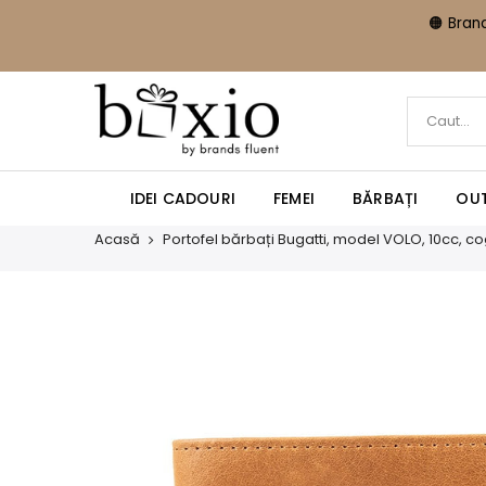
🟠 Brand
IDEI CADOURI
FEMEI
BĂRBAȚI
OUT
Acasă
Portofel bărbați Bugatti, model VOLO, 10cc, c