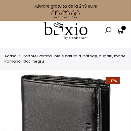
🟠 BrandsFluent: distribuitor exclusiv în RO al brandurilor
⚡Livrare gratuită de la 249 RON!
Bugatti
,
Richhoff
,
Klondike
,
Traveller
.
0
Acasă
Portofel vertical, piele naturala, bărbați, bugatti, model
Romano, 10cc, negru
-17%