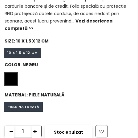
cardurile bancare și de credit. Folia specială cu protecție
RFID protejează datele cardului, de acces nedorit prin
scanare, acest lucru prevenind...
Vezi descrierea
completă >>
SIZE:
10 X 1.5 X 12 CM
10 X 1.5 X 12 CM
COLOR:
NEGRU
MATERIAL:
PIELE NATURALĂ
PIELE NATURALĂ
Stoc epuizat