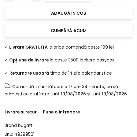
ADAUGĂ ÎN COȘ
CUMPĂRĂ ACUM
✓
Livrare GRATUITĂ
la orice comandă peste 199 lei
✓
Opțiune de livrare
la peste 3500 lockere easybox
✓
Returnare ușoară
timp de 14 zile calendaristice
Comandă în următoarele
17 ore 34 minute
, ca să
primești coletul între
Luni, 10/08/2026
și
Luni, 10/08/2026
Livrare și retur
Pune o întrebare
Brand
bugatti
SKU:
49399501