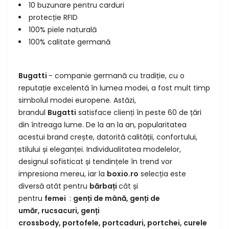
10 buzunare pentru carduri
protecție RFID
100% piele naturală
100% calitate germană
Bugatti
- companie germană cu tradiție, cu o
reputație excelentă în lumea modei, a fost mult timp
simbolul modei europene. Astăzi,
brandul
Bugatti
satisface clienți în peste 60 de țări
din întreaga lume. De la an la an, popularitatea
acestui brand crește, datorită calității, confortului,
stilului și eleganței. Individualitatea modelelor,
designul sofisticat și tendințele în trend vor
impresiona mereu, iar la
boxio.ro
selecția este
diversă atât pentru
bărbați
cât și
pentru
femei
:
genți de mână
,
genți de
umăr,
rucsacuri
,
genți
crossbody
,
portofele
,
portcaduri
,
portchei
,
curele