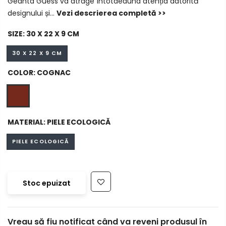
Geanta Guess va atrage întotdeauna atenția datorită
designului și...
Vezi descrierea completă >>
SIZE:
30 X 22 X 9 CM
30 X 22 X 9 CM
COLOR:
COGNAC
MATERIAL:
PIELE ECOLOGICĂ
PIELE ECOLOGICĂ
Stoc epuizat
Vreau să fiu notificat când va reveni produsul în