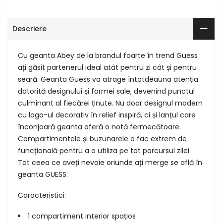
Descriere
Cu geanta Abey de la brandul foarte în trend Guess
ați găsit partenerul ideal atât pentru zi cât și pentru
seară. Geanta Guess va atrage întotdeauna atenția
datorită designului și formei sale, devenind punctul
culminant al fiecărei ținute. Nu doar designul modern
cu logo-ul decorativ în relief inspiră, ci și lanțul care
înconjoară geanta oferă o notă fermecătoare.
Compartimentele și buzunarele o fac extrem de
funcțională pentru a o utiliza pe tot parcursul zilei.
Tot ceea ce aveți nevoie oriunde ați merge se află în
geanta GUESS.
Caracteristici:
1 compartiment interior spațios